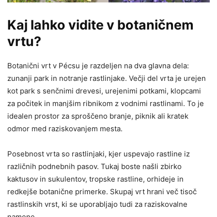
Kaj lahko vidite v botaničnem
vrtu?
Botanični vrt v Pécsu je razdeljen na dva glavna dela:
zunanji park in notranje rastlinjake. Večji del vrta je urejen
kot park s senčnimi drevesi, urejenimi potkami, klopcami
za počitek in manjšim ribnikom z vodnimi rastlinami. To je
idealen prostor za sproščeno branje, piknik ali kratek
odmor med raziskovanjem mesta.
Posebnost vrta so rastlinjaki, kjer uspevajo rastline iz
različnih podnebnih pasov. Tukaj boste našli zbirko
kaktusov in sukulentov, tropske rastline, orhideje in
redkejše botanične primerke. Skupaj vrt hrani več tisoč
rastlinskih vrst, ki se uporabljajo tudi za raziskovalne
namene.