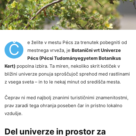
e želite v mestu Pécs za trenutek pobegniti od
Č
mestnega vrveža, je
Botanični vrt Univerze
Pécs (Pécsi Tudományegyetem Botanikus
Kert)
popolna izbira. Ta miren, nekoliko skrit kotiček v
bližini univerze ponuja sproščujoč sprehod med rastlinami
z vsega sveta – in to le nekaj minut od središča mesta.
Čeprav ni med najbolj znanimi turističnimi znamenitostmi,
prav zaradi tega ohranja poseben čar in pristno lokalno
vzdušje.
Del univerze in prostor za