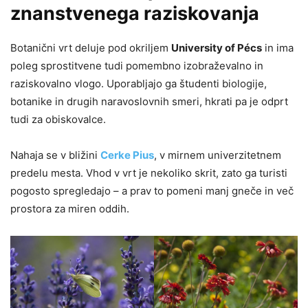
znanstvenega raziskovanja
Botanični vrt deluje pod okriljem
University of Pécs
in ima
poleg sprostitvene tudi pomembno izobraževalno in
raziskovalno vlogo. Uporabljajo ga študenti biologije,
botanike in drugih naravoslovnih smeri, hkrati pa je odprt
tudi za obiskovalce.
Nahaja se v bližini
Cerke Pius
, v mirnem univerzitetnem
predelu mesta. Vhod v vrt je nekoliko skrit, zato ga turisti
pogosto spregledajo – a prav to pomeni manj gneče in več
prostora za miren oddih.