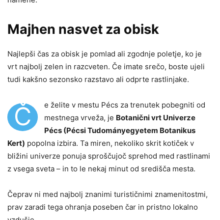
Majhen nasvet za obisk
Najlepši čas za obisk je pomlad ali zgodnje poletje, ko je
vrt najbolj zelen in razcveten. Če imate srečo, boste ujeli
tudi kakšno sezonsko razstavo ali odprte rastlinjake.
e želite v mestu Pécs za trenutek pobegniti od
Č
mestnega vrveža, je
Botanični vrt Univerze
Pécs (Pécsi Tudományegyetem Botanikus
Kert)
popolna izbira. Ta miren, nekoliko skrit kotiček v
bližini univerze ponuja sproščujoč sprehod med rastlinami
z vsega sveta – in to le nekaj minut od središča mesta.
Čeprav ni med najbolj znanimi turističnimi znamenitostmi,
prav zaradi tega ohranja poseben čar in pristno lokalno
vzdušje.